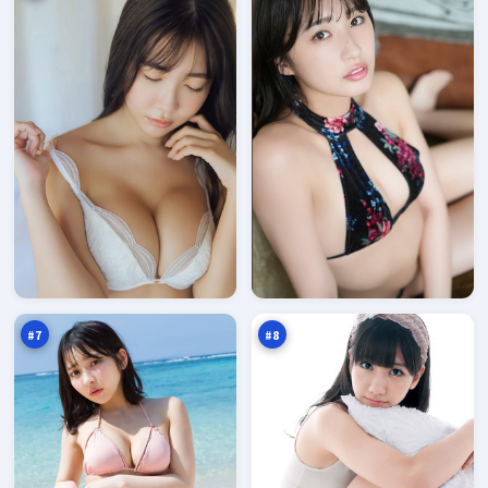
雪
逆
线
光
折
密
95
95
返
令
万
万
点
#
7
#
8