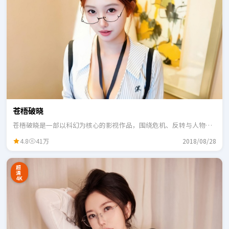
苍梧破晓
苍梧破晓是一部以科幻为核心的影视作品，围绕危机、反转与人物成
长展开，整体节奏紧凑，适合一口气追完。
4.8
41万
2018/08/28
超
清
4K