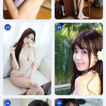
焚
冷
城
月
终
倒
97
97
章
影
万
万
#
3
#
4
风
潮
暴
汐
追
远
96
96
缉
征
万
万
#
5
#
6