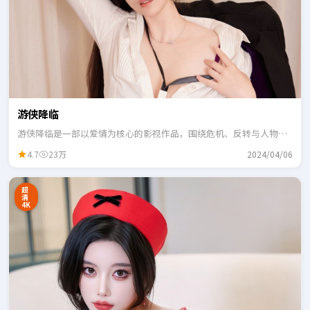
游侠降临
游侠降临是一部以爱情为核心的影视作品，围绕危机、反转与人物成
长展开，整体节奏紧凑，适合一口气追完。
4.7
23万
2024/04/06
超
清
4K