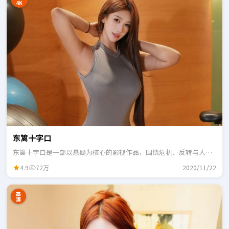
4K
东篱十字口
东篱十字口是一部以悬疑为核心的影视作品，围绕危机、反转与人物
成长展开，整体节奏紧凑，适合一口气追完。
4.9
72万
2020/11/22
高
清