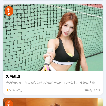
超
清
4K
火海追凶
火海追凶是一部以动作为核心的影视作品，围绕危机、反转与人物成
长展开，整体节奏紧凑，适合一口气追完。
5.0
72万
2020/11/08
超
清