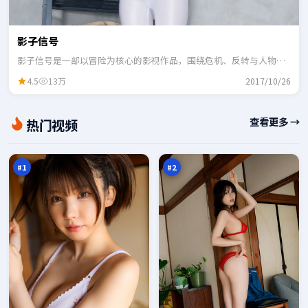
影子信号
影子信号是一部以冒险为核心的影视作品，围绕危机、反转与人物成
长展开，整体节奏紧凑，适合一口气追完。
4.5
13万
2017/10/26
狂
尘
查看更多 →
热门视频
潮
封
倒
列
98
98
影
车
万
万
#
1
#
2