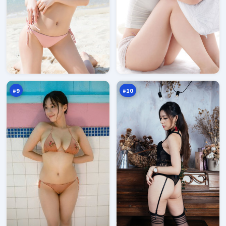
星
游
河
侠
倒
归
95
95
计
零
万
万
时
点
#
9
#
10